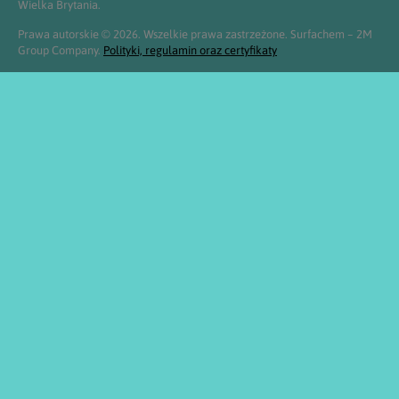
Wielka Brytania.
Prawa autorskie © 2026. Wszelkie prawa zastrzeżone. Surfachem – 2M
Group Company.
Polityki, regulamin oraz certyfikaty