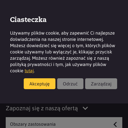
Ciasteczka
Zaloguj
Kontakt
Region
Używamy plików cookie, aby zapewnić Ci najlepsze
doświadczenia na naszej stronie internetowej.
Możesz dowiedzieć się więcej o tym, których plików
cookie używamy lub wyłączyć je, klikając przycisk
zarządzaj. Możesz również zapoznać się z naszą
polityką prywatności i tym, jak używamy plików
Obróbka metali oraz
cookie
tutaj
.
lotnictwo i
Akceptuję
Odrzuć
Zarządzaj
kosmonautyka
Zapoznaj się z naszą ofertą
Obszary zastosowania