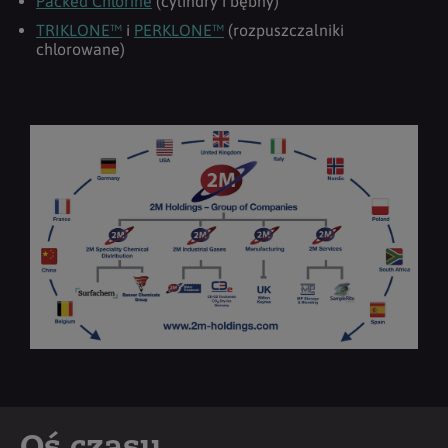
Packed Chlorine
(cylindry i bębny)
TRIKLONE™
i
PERKLONE™
(rozpuszczalniki
chlorowane)