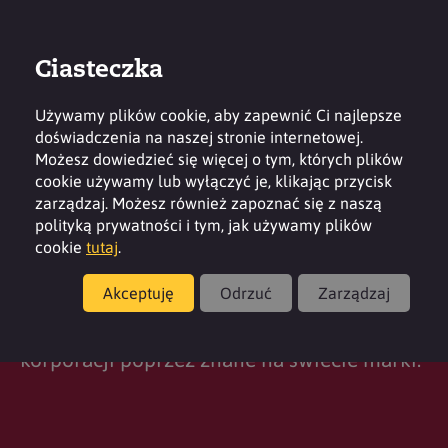
Ciasteczka
Zaloguj
Kontakt
Region
Używamy plików cookie, aby zapewnić Ci najlepsze
doświadczenia na naszej stronie internetowej.
Możesz dowiedzieć się więcej o tym, których plików
cookie używamy lub wyłączyć je, klikając przycisk
zarządzaj. Możesz również zapoznać się z naszą
polityką prywatności i tym, jak używamy plików
2M Group of Companies
cookie
tutaj
.
Akceptuję
Odrzuć
Zarządzaj
„Rozwój międzynarodowej dystrybucji
środków chemicznych wśród czołowych
korporacji poprzez znane na świecie marki.”