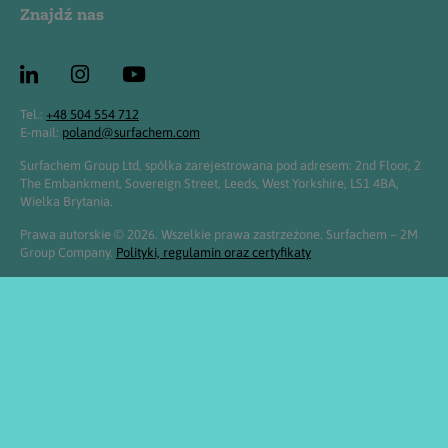
Znajdź nas
Tel.:
+48 504 554 712
E-mail:
poland@surfachem.com
Surfachem Group Ltd, spółka zarejestrowana pod adresem: 2nd Floor, 2
The Embankment, Sovereign Street, Leeds, West Yorkshire, LS1 4BA,
Wielka Brytania.
Prawa autorskie © 2026. Wszelkie prawa zastrzeżone. Surfachem – 2M
Group Company.
Polityki, regulamin oraz certyfikaty