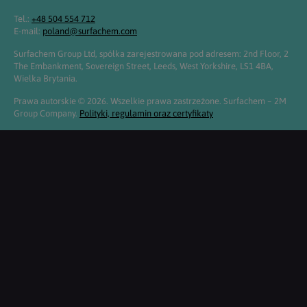
Tel.:
+48 504 554 712
E-mail:
poland@surfachem.com
Surfachem Group Ltd, spółka zarejestrowana pod adresem: 2nd Floor, 2
The Embankment, Sovereign Street, Leeds, West Yorkshire, LS1 4BA,
Wielka Brytania.
Prawa autorskie © 2026. Wszelkie prawa zastrzeżone. Surfachem – 2M
Group Company.
Polityki, regulamin oraz certyfikaty