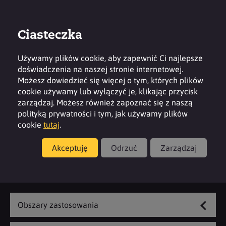
Ciasteczka
Zaloguj
Kontakt
Region
Używamy plików cookie, aby zapewnić Ci najlepsze
doświadczenia na naszej stronie internetowej.
Możesz dowiedzieć się więcej o tym, których plików
cookie używamy lub wyłączyć je, klikając przycisk
zarządzaj. Możesz również zapoznać się z naszą
Produkty
polityką prywatności i tym, jak używamy plików
cookie
tutaj
.
Inhalacja
Akceptuję
Odrzuć
Zarządzaj
Zapoznaj się z naszą ofertą
Obszary zastosowania