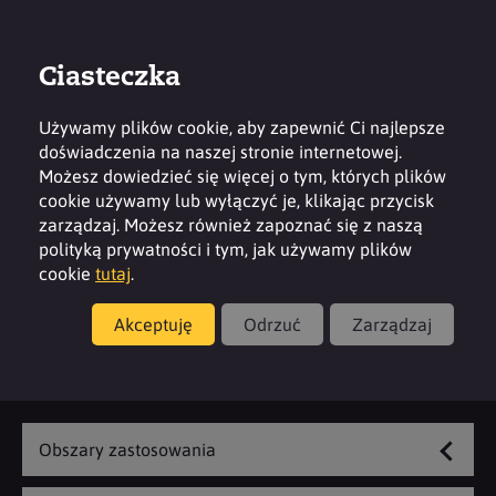
Ciasteczka
Zaloguj
Kontakt
Region
Używamy plików cookie, aby zapewnić Ci najlepsze
doświadczenia na naszej stronie internetowej.
Możesz dowiedzieć się więcej o tym, których plików
cookie używamy lub wyłączyć je, klikając przycisk
zarządzaj. Możesz również zapoznać się z naszą
Produkty
polityką prywatności i tym, jak używamy plików
cookie
tutaj
.
Neutralizacja zapachów
Akceptuję
Odrzuć
Zarządzaj
Zapoznaj się z naszą ofertą
Obszary zastosowania