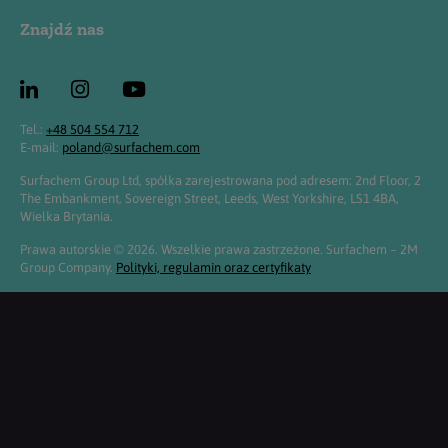
Znajdź nas
Tel.:
+48 504 554 712
E-mail:
poland@surfachem.com
Surfachem Group Ltd, spółka zarejestrowana pod adresem: 2nd Floor, 2
The Embankment, Sovereign Street, Leeds, West Yorkshire, LS1 4BA,
Wielka Brytania.
Prawa autorskie © 2026. Wszelkie prawa zastrzeżone. Surfachem – 2M
Group Company.
Polityki, regulamin oraz certyfikaty