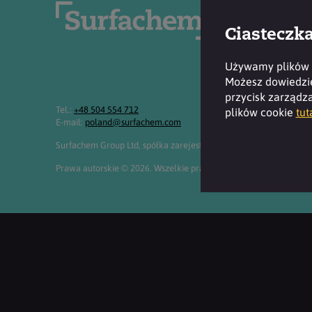
Ciasteczk
Używamy plików c
Możesz dowiedzieć
przycisk zarządza
Tel.:
+48 504 554 712
plików cookie
tut
E-mail:
poland@surfachem.com
Surfachem Group Ltd, spółka zarejestrowana pod adresem: 2nd Flo
Prawa autorskie © 2026. Wszelkie prawa zastrzeżone. Surfach