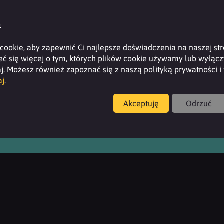
a
ookie, aby zapewnić Ci najlepsze doświadczenia na naszej stro
 się więcej o tym, których plików cookie używamy lub wyłączyć
j. Możesz również zapoznać się z naszą polityką prywatności 
aj
.
Akceptuję
Odrzuć
or, 2 The Embankment, Sovereign Street, Leeds, West Yorkshire, LS1 4BA, Wielk
em – 2M Group Company.
Polityki, regulamin oraz certyfikaty