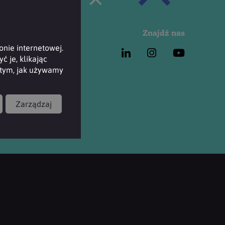
Znajdź nas
nie internetowej.
 je, klikając
i tym, jak używamy
Zarządzaj
a Brytania.