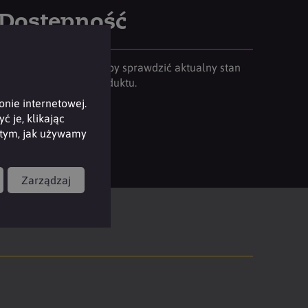
Dostępność
Zaloguj się do konta, aby sprawdzić aktualny stan
magazynowy tego produktu.
nie internetowej.
Zaloguj
 je, klikając
i tym, jak używamy
Zarządzaj