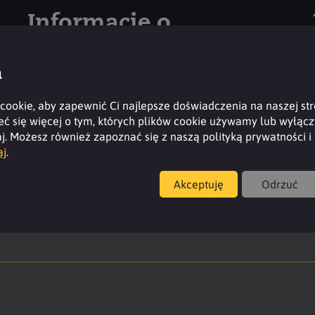
Informacje o
produktach
a
Aby uzyskać dodatkowe informacje o produkcie,
ookie, aby zapewnić Ci najlepsze doświadczenia na naszej stro
zaloguj się lub załóż konto.
 się więcej o tym, których plików cookie używamy lub wyłączyć
j. Możesz również zapoznać się z naszą polityką prywatności 
Zaloguj
aj
.
Akceptuję
Odrzuć