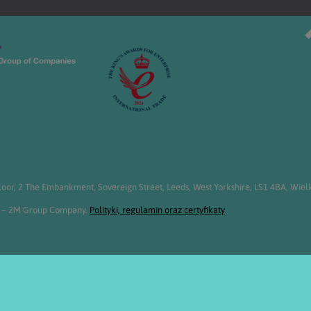
or, 2 The Embankment, Sovereign Street, Leeds, West Yorkshire, LS1 4BA, Wielk
em – 2M Group Company.
Polityki, regulamin oraz certyfikaty