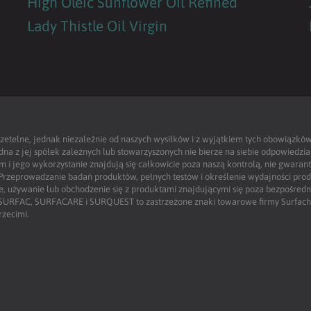
High Oleic Sunflower Oil Refined
Lady Thistle Oil Virgin
zetelne, jednak niezależnie od naszych wysiłków i z wyjątkiem tych obowiązków
a z jej spółek zależnych lub stowarzyszonych nie bierze na siebie odpowiedzial
i jego wykorzystanie znajdują się całkowicie poza naszą kontrolą, nie gwaran
. Przeprowadzanie badań produktów, pełnych testów i określenie wydajności pr
ie, używanie lub obchodzenie się z produktami znajdującymi się poza bezpośred
 SURFAC, SURFACARE i SURQUEST to zastrzeżone znaki towarowe firmy Surfac
zecimi.