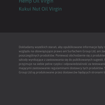
Hemp Oil Virgin
Kukui Nut Oil Virgin
Dokładamy wszelkich starań, aby opublikowane informacje były r
względu na obowiązujące prawo ani Surfachem Group Ltd, ani żadn
poszczególnych produktów. Ponieważ obchodzenie się z produktem 
szkody wynikające z zastosowania się do publikowanych sugestii
przyjmuje na siebie pełne ryzyko i odpowiedzialność za testowan
mającymi zastosowanie regulaminami dostawcy tych produktów.
Group Ltd są produkowane przez dostawców będących stronami tr