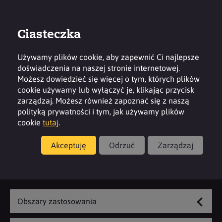
Ciasteczka
Zaloguj
Kontakt
Region
Używamy plików cookie, aby zapewnić Ci najlepsze
doświadczenia na naszej stronie internetowej.
Możesz dowiedzieć się więcej o tym, których plików
cookie używamy lub wyłączyć je, klikając przycisk
zarządzaj. Możesz również zapoznać się z naszą
Produkty
polityką prywatności i tym, jak używamy plików
cookie
tutaj
.
Zmywanie naczyń
Akceptuję
Odrzuć
Zarządzaj
Zapoznaj się z naszą ofertą
Obszary zastosowania