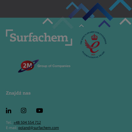
Znajdź nas
Tel.:
+48 504 554 712
E-mail:
poland@surfachem.com