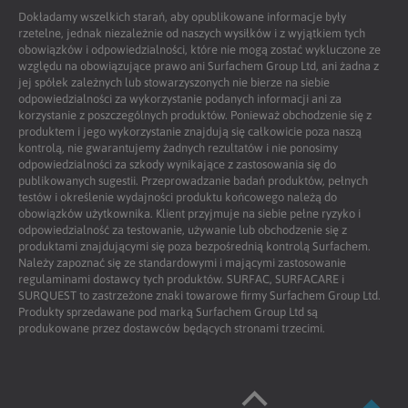
Dokładamy wszelkich starań, aby opublikowane informacje były
rzetelne, jednak niezależnie od naszych wysiłków i z wyjątkiem tych
obowiązków i odpowiedzialności, które nie mogą zostać wykluczone ze
względu na obowiązujące prawo ani Surfachem Group Ltd, ani żadna z
jej spółek zależnych lub stowarzyszonych nie bierze na siebie
odpowiedzialności za wykorzystanie podanych informacji ani za
korzystanie z poszczególnych produktów. Ponieważ obchodzenie się z
produktem i jego wykorzystanie znajdują się całkowicie poza naszą
kontrolą, nie gwarantujemy żadnych rezultatów i nie ponosimy
odpowiedzialności za szkody wynikające z zastosowania się do
publikowanych sugestii. Przeprowadzanie badań produktów, pełnych
testów i określenie wydajności produktu końcowego należą do
obowiązków użytkownika. Klient przyjmuje na siebie pełne ryzyko i
odpowiedzialność za testowanie, używanie lub obchodzenie się z
produktami znajdującymi się poza bezpośrednią kontrolą Surfachem.
Należy zapoznać się ze standardowymi i mającymi zastosowanie
regulaminami dostawcy tych produktów. SURFAC, SURFACARE i
SURQUEST to zastrzeżone znaki towarowe firmy Surfachem Group Ltd.
Produkty sprzedawane pod marką Surfachem Group Ltd są
produkowane przez dostawców będących stronami trzecimi.