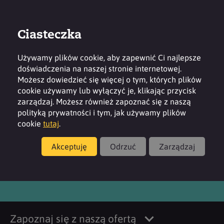
Ciasteczka
Zaloguj
Kontakt
Region
Używamy plików cookie, aby zapewnić Ci najlepsze
doświadczenia na naszej stronie internetowej.
Możesz dowiedzieć się więcej o tym, których plików
cookie używamy lub wyłączyć je, klikając przycisk
zarządzaj. Możesz również zapoznać się z naszą
Produkty
polityką prywatności i tym, jak używamy plików
cookie
tutaj
.
®
SURFAC
CI 17200 DC
Akceptuję
Odrzuć
Zarządzaj
Zapoznaj się z naszą ofertą